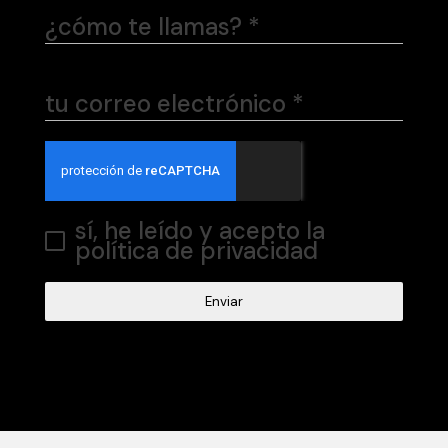
¿cómo te llamas?
*
tu correo electrónico
*
sí, he leído y acepto la
política de privacidad
Enviar