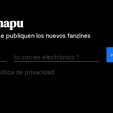
mapu
e publiquen los nuevos fanzines
tu correo electrónico
*
olítica de privacidad