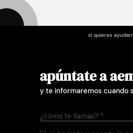
si quieres ayudar
apúntate a ae
y te informaremos cuando s
¿cómo te llamas?
*