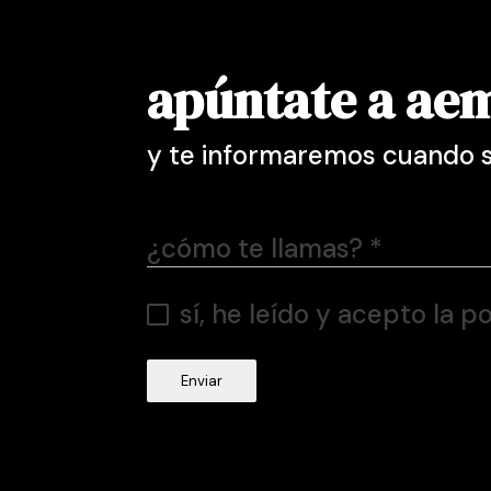
apúntate a ae
y te informaremos cuando s
¿cómo te llamas?
*
sí, he leído y acepto la p
Enviar