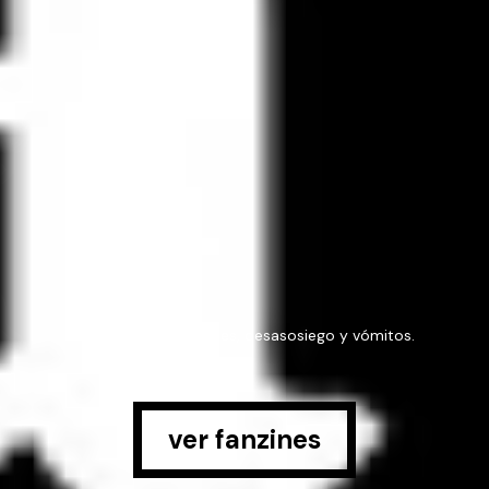
fanzine de inquietudes, desasosiego y vómitos.
ver fanzines